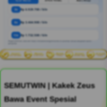
Syair Macau
SITUS TOGEL
Buku Mimpi
3x
Rp 6.929.700 / bln
6x
Rp 3.464.900 / bln
12x
Rp 1.732.500 / bln
Angka estimasi. Bisa ber https://thorpewoodgolfcourse.co.uk/amp/ sesuai kebijakan bank /
penyedia.
SEMUTWIN | Kakek Zeus
Bawa Event Spesial