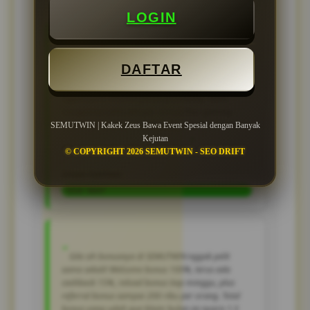
LOGIN
Pertama kali coba SEMUTWIN, langsung kagum
DAFTAR
sama tampilannya yang bersih dan gampang
dipahami. Proses daftar cuma butuh 3 menit,
nggak perlu isi form panjang-panjang. Menu
navigasinya jelas banget, semua fitur gaming
mudah ditemukan. Cocok buat yang baru pertama
SEMUTWIN | Kakek Zeus Bawa Event Spesial dengan Banyak
Kejutan
kali main game online kayak gue.
© COPYRIGHT 2026 SEMUTWIN - SEO DRIFT
Imam Santoso
User Aktif
Gila sih bonusnya di SEMUTWIN nggak pelit
sama sekali! Welcome bonus 100%, terus ada
cashback 15%, reload bonus tiap minggu, plus
referral bonus sampai 200 ribu per orang. Total
bonus yang udah gue klaim bulan ini nyaris 1,5