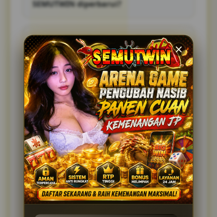
SEMUTWIN diperbarui?
berbelit-belit.
Informasi dan link yang tersedia diperbarui
secara berkala agar tetap relevan dan dapat
Apakah SEMUTWIN aman digunakan
▼
diakses dengan baik sesuai kebutuhan
untuk mencari informasi?
pengguna.
SEMUTWIN berfokus pada penyediaan akses
dan informasi dalam satu tempat dengan
Apakah transaksi di SEMUTWIN
▼
tampilan yang ringan dan terstruktur,
cepat dan aman?
sehingga pengguna dapat menjelajah
dengan lebih mudah dan nyaman.
SEMUTWIN menyediakan sistem transaksi
yang cepat dan aman dengan berbagai
metode pembayaran seperti transfer bank
Testimoni Pengguna
dan e-wallet, di mana proses deposit dan
SEMUTWIN
withdraw dapat dilakukan dalam waktu
singkat karena menggunakan sistem
otomatis, sehingga pemain tidak perlu
Pengalaman pengguna dalam memanfaatkan
menunggu lama untuk mulai bermain atau
strategi dan pola bermain secara lebih bijak
mencairkan hasil kemenangan mereka.