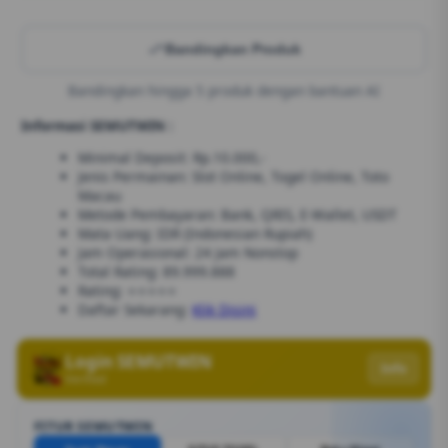
Bandingkan Produk
Bandingkan hingga 5 produk dengan bantuan AI
Informasi SEMUTWIN :
Minimal Deposit: Rp.10.000,-
Jenis Permainan: Slot Online, Togel Online, Toto
Macau
Metode Pembayaran: Bank, QRIS, E-Wallet, USDT
Mata Uang: IDR (Indonesian Rupiah)
Jam Operasional: 24 Jam Nonstop
Total Rating: 89.999.888
Rating: ⭐⭐⭐⭐⭐
Daftar Sekarang:
Klik Disini
Login SEMUTWIN
Info
Verified
FITUR SEMUTWIN